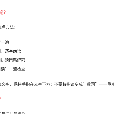
施？
的重点方法：
听一遍
词，逐字朗读
用拼读策略解码
扫读”一遍检查
挡文字，保持手指在文字下方；不要将指读变成”数词”——重
？
式与海尼曼类似：