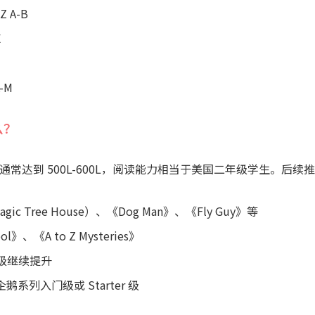
Z A-B
E
J
K-M
么？
通常达到 500L-600L，阅读能力相当于美国二年级学生。后续
 Tree House）、《Dog Man》、《Fly Guy》等
ol》、《A to Z Mysteries》
P 级继续提升
鹅系列入门级或 Starter 级