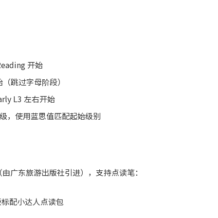
ading 开始
1 开始（跳过字母阶段）
ly L3 左右开始
级，使用蓝思值匹配起始级别
（由广东旅游出版社引进），支持点读笔：
版标配小达人点读包