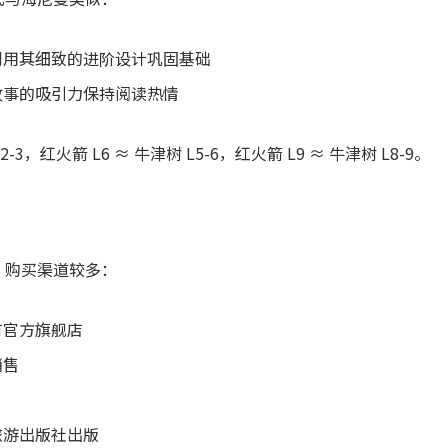
利用其细致的进阶设计巩固基础
故事的吸引力保持阅读热情
-3，红火箭 L6 ≈ 牛津树 L5-6，红火箭 L9 ≈ 牛津树 L8-9。
，购买渠道较多：
有官方旗舰店
销售
旅游出版社出版