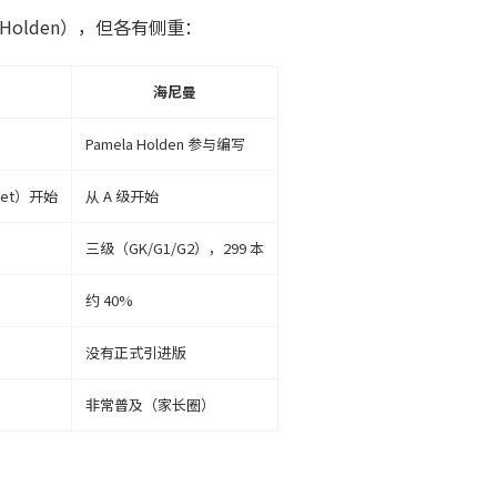
Holden），但各有侧重：
海尼曼
Pamela Holden 参与编写
bet）开始
从 A 级开始
三级（GK/G1/G2），299 本
约 40%
没有正式引进版
非常普及（家长圈）