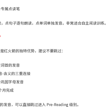
备专属点读笔
读，点句子逐句朗读，点单词单独发音。非常适合自主阅读训练
？
orers）是红火箭的独特优势，建议不要跳过：
在词首的发音
音-含义的三重连接
合巩固字母发音
2 个月完成
发音，可以直接跳过进入 Pre-Reading 级别。