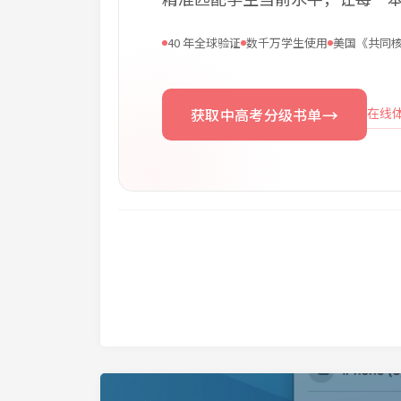
40 年全球验证
数千万学生使用
美国《共同
→
获取中高考分级书单
在线体验