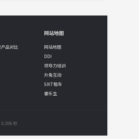
网站地图
读产品对比
网站地图
DDI
领导力培训
升兔互动
SIXT租车
睿乐生
.206 秒