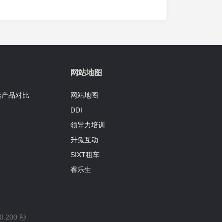
网站地图
读产品对比
网站地图
DDI
领导力培训
升兔互动
SIXT租车
睿乐生
.200 秒